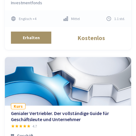
Investmentfonds
Englisch
+4
Mittel
1.1
std
.
Kostenlos
Erhalten
Kurs
Genialer Vertriebler. Der vollständige Guide für
Geschäftsleute und Unternehmer
4.7
Geschäft