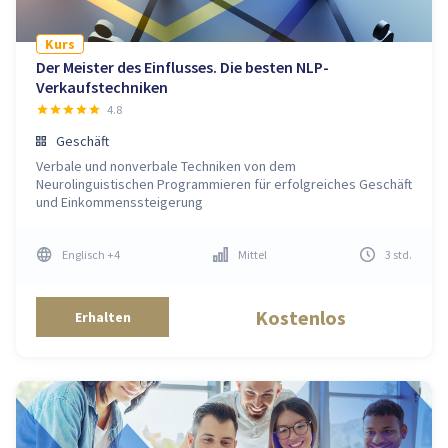
Kurs
Der Meister des Einflusses. Die besten NLP-
Verkaufstechniken
4.8
Geschäft
Verbale und nonverbale Techniken von dem
Neurolinguistischen Programmieren für erfolgreiches Geschäft
und Einkommenssteigerung
Englisch
+4
Mittel
3
std
.
Kostenlos
Erhalten