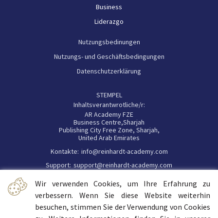
Business
Liderazgo
Nutzungsbedinungen
Nutzungs- und Geschäftsbedingungen
Datenschutzerklärung
STEMPEL
Inhaltsverantwrotliche/r:
AR Academy FZE
Business Centre,Sharjah
Publishing City Free Zone, Sharjah,
United Arab Emirates
Kontakte:
info@reinhardt-academy.com
Support:
support@reinhardt-academy.com
Wir verwenden Cookies, um Ihre Erfahrung zu
Handelsregisternummer: 191194
verbessern. Wenn Sie diese Website weiterhin
besuchen, stimmen Sie der Verwendung von Cookies
Haftungshinweis: Trotz sorgfältiger inhaltlicher Kontrolle übernehmen