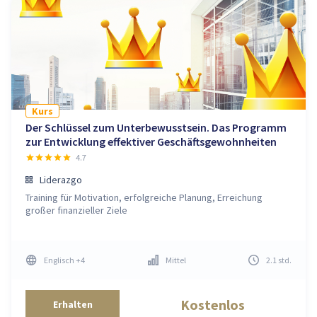
Kurs
Der Schlüssel zum Unterbewusstsein. Das Programm
zur Entwicklung effektiver Geschäftsgewohnheiten
4.7
Liderazgo
Training für Motivation, erfolgreiche Planung, Erreichung
großer finanzieller Ziele
Englisch
+4
Mittel
2.1
std
.
Kostenlos
Erhalten