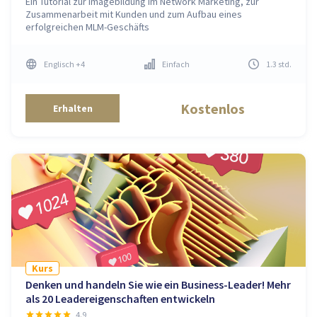
Ein Tutorial zur Imagebildung im Network Marketing, zur
Zusammenarbeit mit Kunden und zum Aufbau eines
erfolgreichen MLM-Geschäfts
Englisch
+4
Einfach
1.3
std
.
Kostenlos
Erhalten
Kurs
Denken und handeln Sie wie ein Business-Leader! Mehr
als 20 Leadereigenschaften entwickeln
4.9