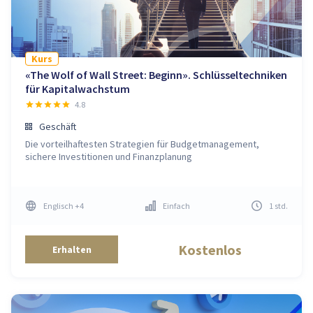
Kurs
«The Wolf of Wall Street: Beginn». Schlüsseltechniken
für Kapitalwachstum
4.8
Geschäft
Die vorteilhaftesten Strategien für Budgetmanagement,
sichere Investitionen und Finanzplanung
Englisch
+4
Einfach
1
std
.
Kostenlos
Erhalten