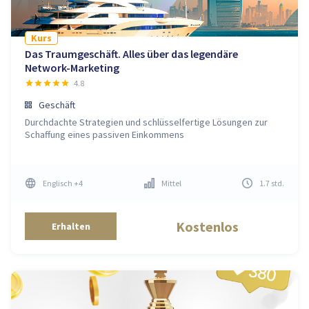
Kurs
Das Traumgeschäft. Alles über das legendäre
Network-Marketing
4.8
Geschäft
Durchdachte Strategien und schlüsselfertige Lösungen zur
Schaffung eines passiven Einkommens
Englisch
+4
Mittel
1.7
std
.
Kostenlos
Erhalten