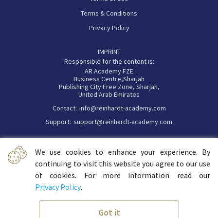
Terms & Conditions
Privacy Policy
IMPRINT
Responsible for the content is:
AR Academy FZE
Business Centre,Sharjah
Publishing City Free Zone, Sharjah,
United Arab Emirates
Contact:
info@reinhardt-academy.com
Support:
support@reinhardt-academy.com
Commercial register number: 191194
We use cookies to enhance your experience. By
continuing to visit this website you agree to our use
Liability Notice: Despite careful content control, we assume no
of cookies. For more information read our
liability for the content of external links. The content of the linked
pages are the sole responsibility of their operators.
Privacy Policy
.
Free
Got it
Help