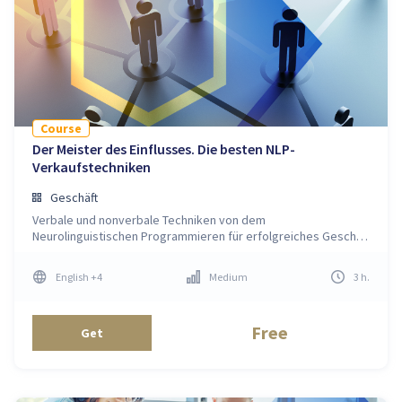
Course
Der Meister des Einflusses. Die besten NLP-
Verkaufstechniken
Geschäft
Verbale und nonverbale Techniken von dem
Neurolinguistischen Programmieren für erfolgreiches Geschäft
und Einkommenssteigerung
English
+4
Medium
3
h
.
Free
Get