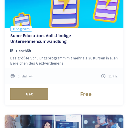
Program
Super Education. Vollständige
Unternehmensumwandlung
Geschäft
Das größte Schulungsprogramm mit mehr als 30 Kursen in allen
Bereichen des Geldverdienens
English
+4
11.7
h
.
Free
Get