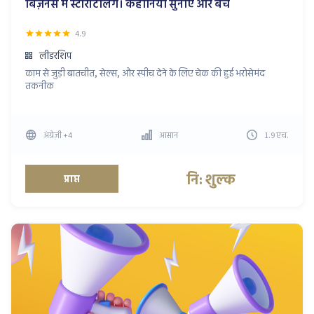
बिज़नेस में स्टोरीटेलिंग। कहानियाँ सुनाएँ और बेचें
4.9
लीडरशिप
काम से जुड़ी बातचीत, सेल्स, और स्पीच देने के लिए चेक की हुई भरोसेमंद
तकनीक
अंग्रेज़ी
+4
आसान
1.9
एच
.
नि: शुल्क
प्राप्त