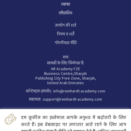
व्यापार
लीडरशिप
उपयोग की शर्त
नियम व शर्तें
गोपनीयता नीति
छाप
सामग्री के लिए जिम्मेदार है:
AR Academy FZE
Business Centre,Sharjah
Publishing City Free Zone, Sharjah,
United Arab Emirates
कॉन्टेक्ट्स (संपर्क):
info@reinhardt-academy.com
सहायता:
support@reinhardt-academy.com
व्यापार पंजीकरण संख्या: 191194
हम कूकीज का इस्तेमाल आपके अनुभव में बढ़ोतरी के लिए
करते हैं। इस वेबसाइट पर लगातार आते रहने के लिए आप
जवाबदेही की सूचना: सामग्री पर नियंत्रण सावधानीपूर्वक रखा गया है लेकिन इसके