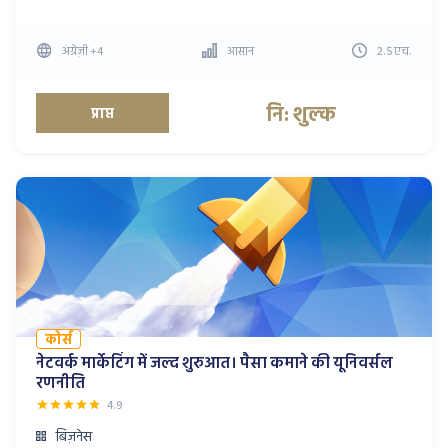
अंग्रेज़ी
+4
आसान
2.5
एच
.
नि: शुल्क
प्राप्त
कोर्स
नेटवर्क मार्केटिंग में जल्द शुरुआत। पैसा कमाने की यूनिवर्सल
रणनीति
4.9
बिज़नेस